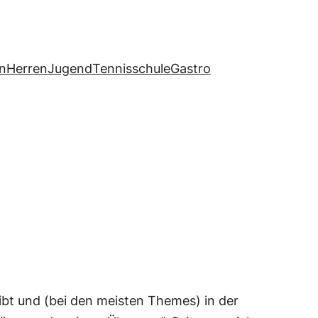
n
Herren
Jugend
Tennisschule
Gastro
leibt und (bei den meisten Themes) in der